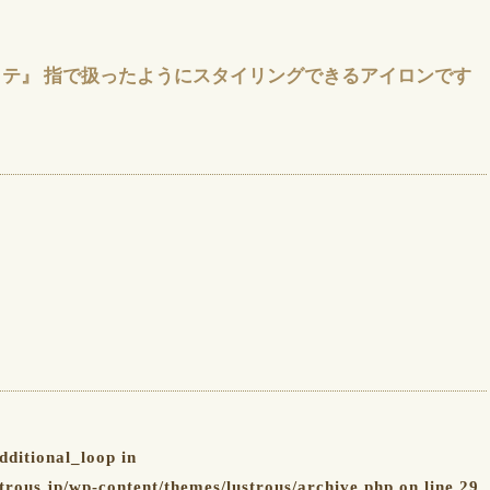
テ』 指で扱ったようにスタイリングできるアイロンです
dditional_loop in
trous.jp/wp-content/themes/lustrous/archive.php
on line
29