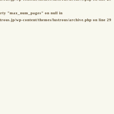
erty "max_num_pages" on null in
trous.jp/wp-content/themes/lustrous/archive.php
on line
29