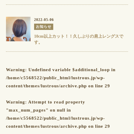
2022-05-06
お知らせ
10cm以上カット！！久しぶりの肩上レングスで
す。
Warning
: Undefined variable $additional_loop in
/home/c5568522/public_html/lustrous.jp/wp-
content/themes/lustrous/archive.php
on line
29
Warning
: Attempt to read property
"max_num_pages" on null in
/home/c5568522/public_html/lustrous.jp/wp-
content/themes/lustrous/archive.php
on line
29